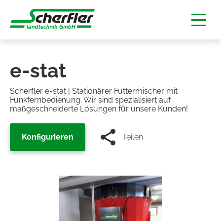
e-stat
me
Scherfler e-stat | Stationärer Futtermischer mit
Funkfernbedienung. Wir sind spezialisiert auf
maßgeschneiderte Lösungen für unsere Kunden!
ukte
Konfigurieren
Teilen
rive
tat
-belt
op-f
ad-f
mischer
aschinen