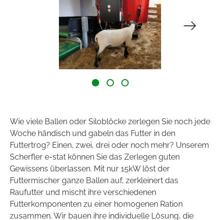
nlagen
plo
a-Bale®
ber
ns
ws
Wie viele Ballen oder Siloblöcke zerlegen Sie noch jede
Woche händisch und gabeln das Futter in den
takt
Futtertrog? Einen, zwei, drei oder noch mehr? Unserem
Scherfler e-stat können Sie das Zerlegen guten
Gewissens überlassen. Mit nur 15kW löst der
Futtermischer ganze Ballen auf, zerkleinert das
Raufutter und mischt ihre verschiedenen
Futterkomponenten zu einer homogenen Ration
zusammen. Wir bauen ihre individuelle Lösung, die